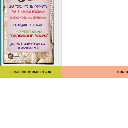
e-mail: shop@scrap-anika.ru
Copyrig