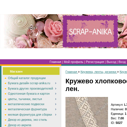
Главная
|
Мой профиль
|
Регистрация
|
Выход
|
Вход
Магазин
Главная
»
Кружева, ленты, резинки
»
Круж
Общий каталог продукции
Кружево хлопковое
Бумага дизайн scrap-anika.ru
лен.
Бумага других производителей
Однотонная бумага и картон
цветы, тычинки, листья
металлические подвески
Артикул
:
L
Наличие
:
0
металлическая фурнитура
Единица
:
1
мелкая фурнитура для сборки
Вес
:
7.00
Декор из дерева, эко стиль
ID
:
5027
Декор из акрила