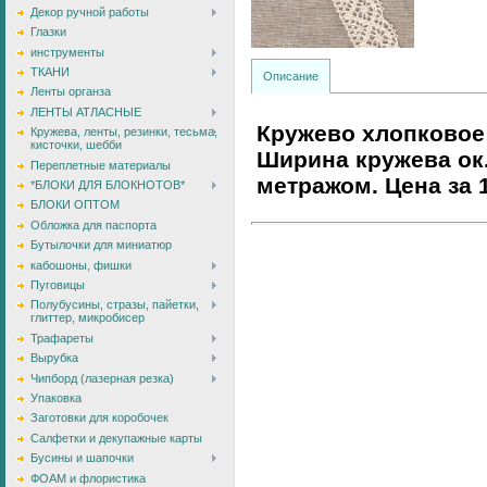
Декор ручной работы
Глазки
инструменты
ТКАНИ
Описание
Ленты органза
ЛЕНТЫ АТЛАСНЫЕ
Кружево хлопковое 
Кружева, ленты, резинки, тесьма,
кисточки, шебби
Ширина кружева ок.
Переплетные материалы
метражом. Цена за 1
*БЛОКИ ДЛЯ БЛОКНОТОВ*
БЛОКИ ОПТОМ
Обложка для паспорта
Бутылочки для миниатюр
кабошоны, фишки
Пуговицы
Полубусины, стразы, пайетки,
глиттер, микробисер
Трафареты
Вырубка
Чипборд (лазерная резка)
Упаковка
Заготовки для коробочек
Салфетки и декупажные карты
Бусины и шапочки
ФОАМ и флористика