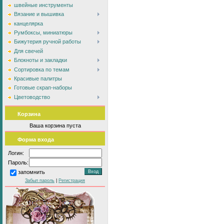
швейные инструменты
Вязание и вышивка
канцелярка
Румбоксы, миниатюры
Бижутерия ручной работы
Для свечей
Блокноты и закладки
Сортировка по темам
Красивые палитры
Готовые скрап-наборы
Цветоводство
Корзина
Ваша корзина пуста
Форма входа
Логин:
Пароль:
запомнить
Забыл пароль
|
Регистрация