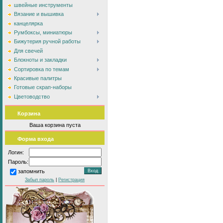
швейные инструменты
Вязание и вышивка
канцелярка
Румбоксы, миниатюры
Бижутерия ручной работы
Для свечей
Блокноты и закладки
Сортировка по темам
Красивые палитры
Готовые скрап-наборы
Цветоводство
Корзина
Ваша корзина пуста
Форма входа
Логин:
Пароль:
запомнить
Забыл пароль
|
Регистрация