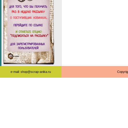
e-mail: shop@scrap-anika.ru
Copyrig