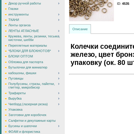
Декор ручной работы
ID
:
4535
Глазки
инструменты
ТКАНИ
Ленты органза
Описание
ЛЕНТЫ АТЛАСНЫЕ
Кружева, ленты, резинки, тесьма,
кисточки, шебби
Колечки соединит
Переплетные материалы
*БЛОКИ ДЛЯ БЛОКНОТОВ*
железо, цвет бронз
БЛОКИ ОПТОМ
упаковку (ок. 80 шт
Обложка для паспорта
Бутылочки для миниатюр
кабошоны, фишки
Пуговицы
Полубусины, стразы, пайетки,
глиттер, микробисер
Трафареты
Вырубка
Чипборд (лазерная резка)
Упаковка
Заготовки для коробочек
Салфетки и декупажные карты
Бусины и шапочки
ФОАМ и флористика