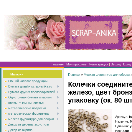
Главная
|
Мой профиль
|
Регистрация
|
Выход
|
Вход
Магазин
Главная
»
Мелкая фурнитура для сборки
Общий каталог продукции
Колечки соединит
Бумага дизайн scrap-anika.ru
железо, цвет бронз
Бумага других производителей
Однотонная бумага и картон
упаковку (ок. 80 шт
цветы, тычинки, листья
металлические подвески
металлическая фурнитура
Артикул
:
f
мелкая фурнитура для сборки
Наличие
:
0
Декор из дерева, эко стиль
Единица
:
у
Декор из акрила
Вес
:
3.00