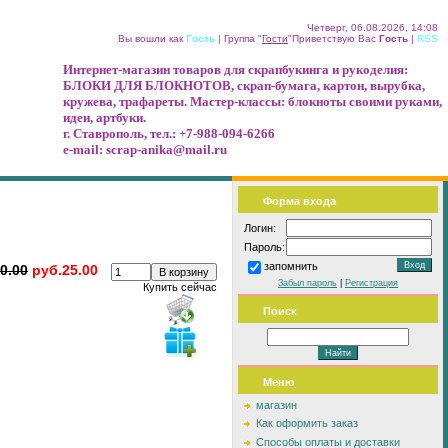
Четверг, 06.08.2026, 14:08
Вы вошли как
Гость
|
Группа
"
Гости
"
Приветствую Вас
Гость
|
RSS
Интернет-магазин товаров для скрапбукинга и рукоделия:
БЛОКИ ДЛЯ БЛОКНОТОВ, скрап-бумага, картон, вырубка,
кружева, трафареты. Мастер-классы: блокноты своими руками,
идеи, артбуки.
г. Ставрополь,
тел.: +7-988-094-6266
e-mail: scrap-anika@mail.ru
Форма входа
Логин:
Пароль:
запомнить
0.00
руб.25.00
Забыл пароль
|
Регистрация
Купить сейчас
Поиск
Меню
магазин
Как оформить заказ
Способы оплаты и доставки