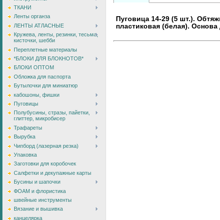
ТКАНИ
Ленты органза
Пуговица 14-29 (5 шт.). Обтя
ЛЕНТЫ АТЛАСНЫЕ
пластиковая (белая). Основа
Кружева, ленты, резинки, тесьма,
кисточки, шебби
Переплетные материалы
*БЛОКИ ДЛЯ БЛОКНОТОВ*
БЛОКИ ОПТОМ
Обложка для паспорта
Бутылочки для миниатюр
кабошоны, фишки
Пуговицы
Полубусины, стразы, пайетки,
глиттер, микробисер
Трафареты
Вырубка
Чипборд (лазерная резка)
Упаковка
Заготовки для коробочек
Салфетки и декупажные карты
Бусины и шапочки
ФОАМ и флористика
швейные инструменты
Вязание и вышивка
канцелярка