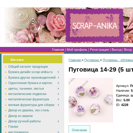
Главная
|
Мой профиль
|
Регистрация
|
Выход
|
Вход
Магазин
Главная
»
Пуговицы
»
Пуговицы - обтяжка
Общий каталог продукции
Пуговица 14-29 (5 шт
Бумага дизайн scrap-anika.ru
Бумага других производителей
Однотонная бумага и картон
Артикул
:
П
цветы, тычинки, листья
Наличие
:
5
металлические подвески
Единица
:
ш
металлическая фурнитура
Вес
:
5.00
ID
:
4228
мелкая фурнитура для сборки
Декор из дерева, эко стиль
Декор из акрила
Декор ручной работы
Глазки
Описание
инструменты