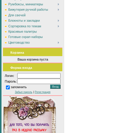
Румбоксы, миниатюры
Бижутерия ручной работы
Для свечей
Блокноты и закладки
Сортировка по темам
Красивые палитры
Готовые скрап-наборы
Цветоводство
Корзина
Ваша корзина пуста
Форма входа
Логин:
Пароль:
запомнить
Забыл пароль
|
Регистрация