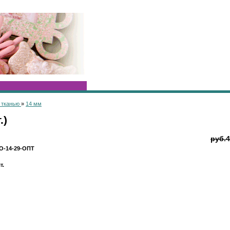
 тканью
»
14 мм
.)
руб.4
О-14-29-ОПТ
т.