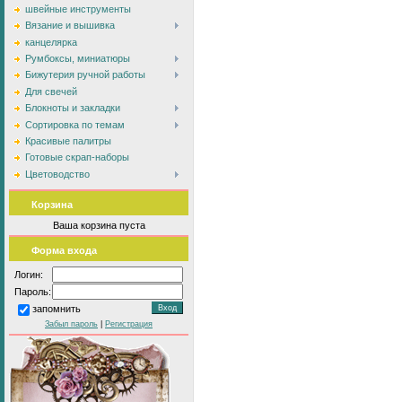
швейные инструменты
Вязание и вышивка
канцелярка
Румбоксы, миниатюры
Бижутерия ручной работы
Для свечей
Блокноты и закладки
Сортировка по темам
Красивые палитры
Готовые скрап-наборы
Цветоводство
Корзина
Ваша корзина пуста
Форма входа
Логин:
Пароль:
запомнить
Забыл пароль
|
Регистрация