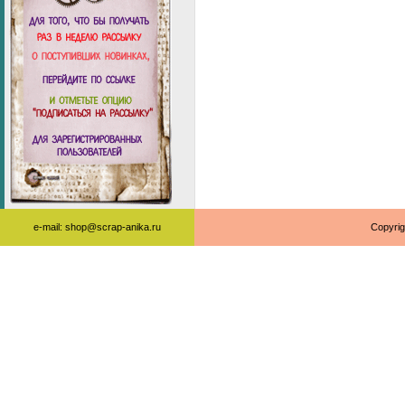
e-mail: shop@scrap-anika.ru
Copyrig