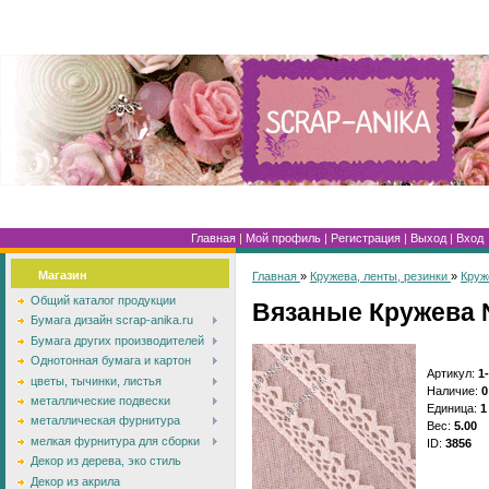
Главная
|
Мой профиль
|
Регистрация
|
Выход
|
Вход
Магазин
Главная
»
Кружева, ленты, резинки
»
Круж
Общий каталог продукции
Вязаные Кружева №
Бумага дизайн scrap-anika.ru
Бумага других производителей
Однотонная бумага и картон
Артикул
:
1
цветы, тычинки, листья
Наличие
:
0
металлические подвески
Единица
:
1
металлическая фурнитура
Вес
:
5.00
мелкая фурнитура для сборки
ID
:
3856
Декор из дерева, эко стиль
Декор из акрила