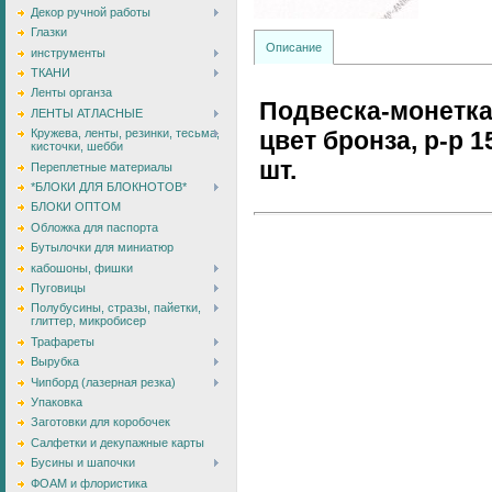
Декор ручной работы
Глазки
Описание
инструменты
ТКАНИ
Ленты органза
Подвеска-монетка,
ЛЕНТЫ АТЛАСНЫЕ
цвет бронза, р-р 1
Кружева, ленты, резинки, тесьма,
кисточки, шебби
шт.
Переплетные материалы
*БЛОКИ ДЛЯ БЛОКНОТОВ*
БЛОКИ ОПТОМ
Обложка для паспорта
Бутылочки для миниатюр
кабошоны, фишки
Пуговицы
Полубусины, стразы, пайетки,
глиттер, микробисер
Трафареты
Вырубка
Чипборд (лазерная резка)
Упаковка
Заготовки для коробочек
Салфетки и декупажные карты
Бусины и шапочки
ФОАМ и флористика