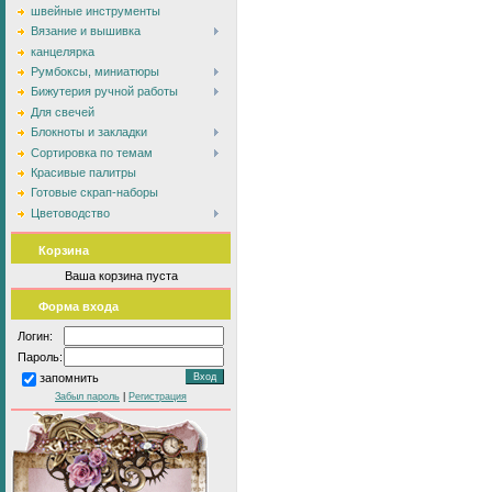
швейные инструменты
Вязание и вышивка
канцелярка
Румбоксы, миниатюры
Бижутерия ручной работы
Для свечей
Блокноты и закладки
Сортировка по темам
Красивые палитры
Готовые скрап-наборы
Цветоводство
Корзина
Ваша корзина пуста
Форма входа
Логин:
Пароль:
запомнить
Забыл пароль
|
Регистрация