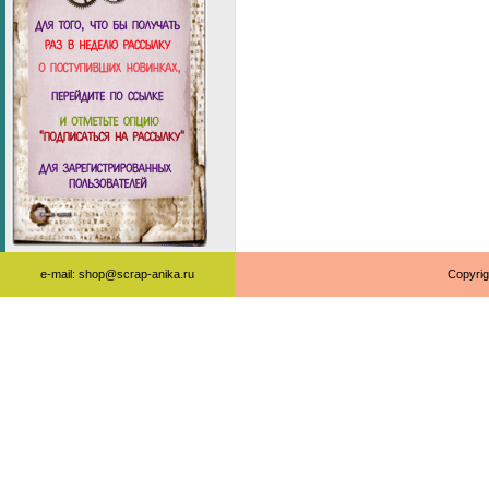
e-mail: shop@scrap-anika.ru
Copyrig