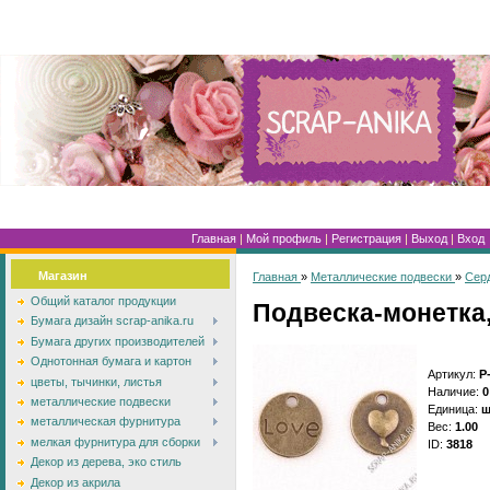
Главная
|
Мой профиль
|
Регистрация
|
Выход
|
Вход
Магазин
Главная
»
Металлические подвески
»
Сер
Общий каталог продукции
Подвеска-монетка,
Бумага дизайн scrap-anika.ru
Бумага других производителей
Однотонная бумага и картон
Артикул
:
Р
цветы, тычинки, листья
Наличие
:
0
металлические подвески
Единица
:
ш
металлическая фурнитура
Вес
:
1.00
мелкая фурнитура для сборки
ID
:
3818
Декор из дерева, эко стиль
Декор из акрила