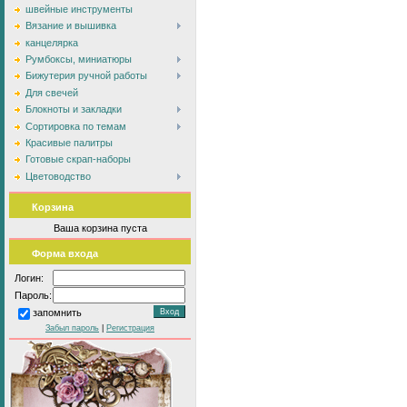
швейные инструменты
Вязание и вышивка
канцелярка
Румбоксы, миниатюры
Бижутерия ручной работы
Для свечей
Блокноты и закладки
Сортировка по темам
Красивые палитры
Готовые скрап-наборы
Цветоводство
Корзина
Ваша корзина пуста
Форма входа
Логин:
Пароль:
запомнить
Забыл пароль
|
Регистрация