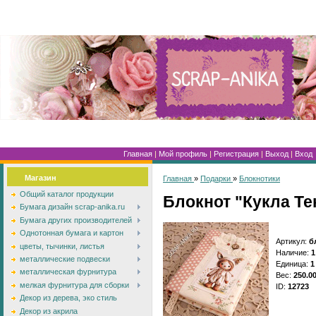
Главная
|
Мой профиль
|
Регистрация
|
Выход
|
Вход
Магазин
Главная
»
Подарки
»
Блокнотики
Общий каталог продукции
Блокнот "Кукла Те
Бумага дизайн scrap-anika.ru
Бумага других производителей
Однотонная бумага и картон
Артикул
:
б
цветы, тычинки, листья
Наличие
:
1
металлические подвески
Единица
:
1
металлическая фурнитура
Вес
:
250.0
мелкая фурнитура для сборки
ID
:
12723
Декор из дерева, эко стиль
Декор из акрила