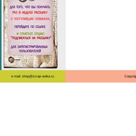
e-mail: shop@scrap-anika.ru
Copyrig