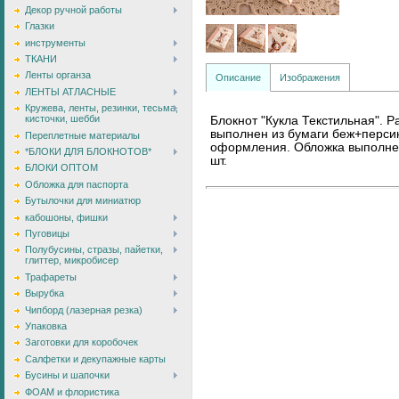
Декор ручной работы
Глазки
инструменты
ТКАНИ
Ленты органза
Описание
Изображения
ЛЕНТЫ АТЛАСНЫЕ
Кружева, ленты, резинки, тесьма,
кисточки, шебби
Блокнот "Кукла Текстильная". Р
выполнен из бумаги беж+персико
Переплетные материалы
оформления. Обложка выполнена
*БЛОКИ ДЛЯ БЛОКНОТОВ*
шт.
БЛОКИ ОПТОМ
Обложка для паспорта
Бутылочки для миниатюр
кабошоны, фишки
Пуговицы
Полубусины, стразы, пайетки,
глиттер, микробисер
Трафареты
Вырубка
Чипборд (лазерная резка)
Упаковка
Заготовки для коробочек
Салфетки и декупажные карты
Бусины и шапочки
ФОАМ и флористика