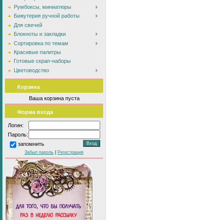
Румбоксы, миниатюры
Бижутерия ручной работы
Для свечей
Блокноты и закладки
Сортировка по темам
Красивые палитры
Готовые скрап-наборы
Цветоводство
Корзина
Ваша корзина пуста
Форма входа
Логин:
Пароль:
запомнить
Забыл пароль
|
Регистрация