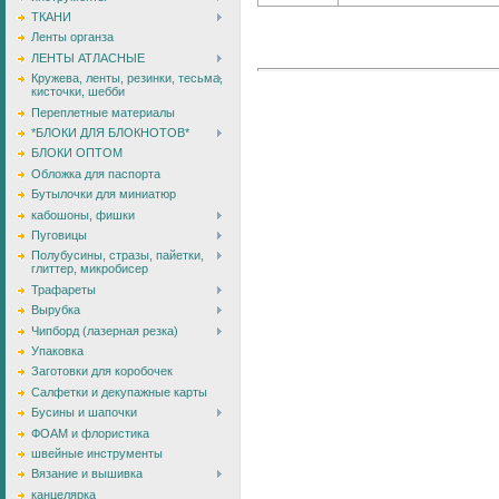
ТКАНИ
Ленты органза
ЛЕНТЫ АТЛАСНЫЕ
Кружева, ленты, резинки, тесьма,
кисточки, шебби
Переплетные материалы
*БЛОКИ ДЛЯ БЛОКНОТОВ*
БЛОКИ ОПТОМ
Обложка для паспорта
Бутылочки для миниатюр
кабошоны, фишки
Пуговицы
Полубусины, стразы, пайетки,
глиттер, микробисер
Трафареты
Вырубка
Чипборд (лазерная резка)
Упаковка
Заготовки для коробочек
Салфетки и декупажные карты
Бусины и шапочки
ФОАМ и флористика
швейные инструменты
Вязание и вышивка
канцелярка