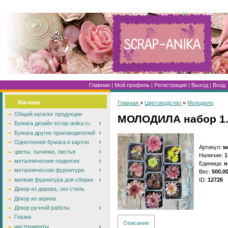
Главная
|
Мой профиль
|
Регистрация
|
Выход
|
Вход
Магазин
Главная
»
Цветоводство
»
Молодило
Общий каталог продукции
МОЛОДИЛА набор 1. 
Бумага дизайн scrap-anika.ru
Бумага других производителей
Однотонная бумага и картон
Артикул
:
м
цветы, тычинки, листья
Наличие
:
1
металлические подвески
Единица
:
н
металлическая фурнитура
Вес
:
500.0
ID
:
12726
мелкая фурнитура для сборки
Декор из дерева, эко стиль
Декор из акрила
Декор ручной работы
Глазки
Описание
инструменты