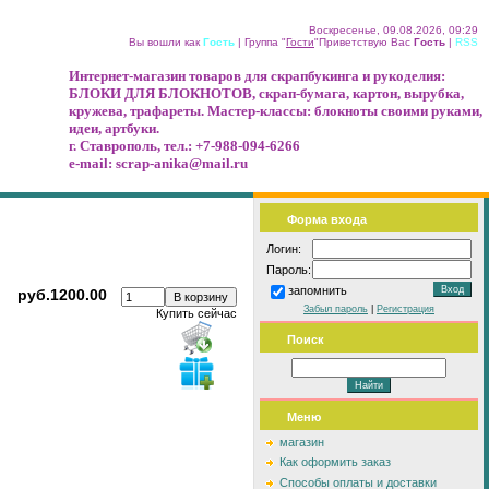
Воскресенье, 09.08.2026, 09:29
Вы вошли как
Гость
|
Группа
"
Гости
"
Приветствую Вас
Гость
|
RSS
Интернет-магазин товаров для скрапбукинга и рукоделия:
БЛОКИ ДЛЯ БЛОКНОТОВ, скрап-бумага, картон, вырубка,
кружева, трафареты. Мастер-классы: блокноты своими руками,
идеи, артбуки.
г. Ставрополь,
тел.: +7-988-094-6266
e-mail: scrap-anika@mail.ru
Форма входа
Логин:
Пароль:
запомнить
руб.1200.00
Забыл пароль
|
Регистрация
Купить сейчас
Поиск
Меню
магазин
Как оформить заказ
Способы оплаты и доставки